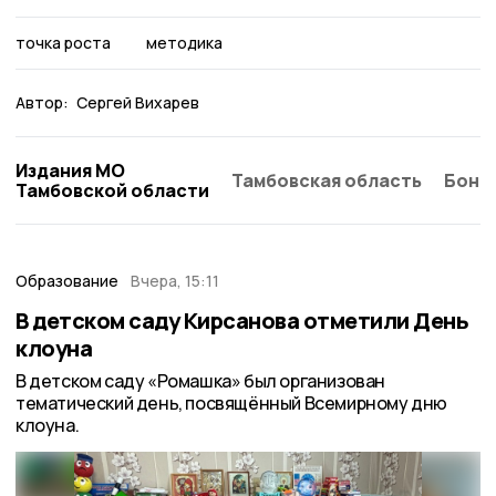
точка роста
методика
Автор:
Сергей Вихарев
Издания МО
Тамбовская область
Бонд
Тамбовской области
Образование
Вчера, 15:11
В детском саду Кирсанова отметили День
клоуна
В детском саду «Ромашка» был организован
тематический день, посвящённый Всемирному дню
клоуна.