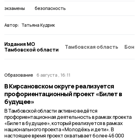
экзамены
безопасность
Автор:
Татьяна Кудрик
Издания МО
Тамбовская область
Бонд
Тамбовской области
Образование
6 августа , 16:11
В Кирсановском округе реализуется
профориентационный проект «Билет в
будущее»
В Тамбовской области активно ведётся
профориентационная деятельность в рамках проекта
«Билет в будущее», который реализуется в рамках
национального проекта «Молодёжь и дети». В
настоящее время проект охватывает более 46 000