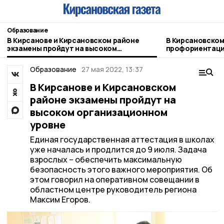
Образование
В Кирсанове и Кирсановском районе
В Кирсановском
экзамены пройдут на высоком
профориентаци
организационном уровне
будущее»
Образование
27 мая 2022, 13:37
В Кирсанове и Кирсановском
районе экзамены пройдут на
высоком организационном
уровне
Единая государственная аттестация в школах
уже началась и продлится до 9 июля. Задача
взрослых – обеспечить максимальную
безопасность этого важного мероприятия. Об
этом говорил на оперативном совещании в
областном центре руководитель региона
Максим Егоров.