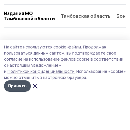
Издания МО
Тамбовская область
Бонд
Тамбовской области
Образование
5 августа , 15:11
На сайте используются cookie-файлы.
Продолжая
В детском саду Кирсанова отметили День
пользоваться данным сайтом, вы подтверждаете свое
клоуна
согласие на использование файлов cookie в соответствии
с настоящим уведомлением
В детском саду «Ромашка» был организован
и
Политикой конфиденциальности.
Использование «cookie»
тематический день, посвящённый Всемирному дню
можно отменить в настройках браузера.
клоуна.
Принять