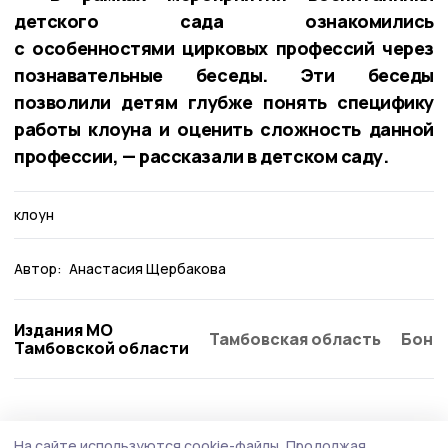
детского сада ознакомились
с особенностями цирковых профессий через
познавательные беседы. Эти беседы
позволили детям глубже понять специфику
работы клоуна и оценить сложность данной
профессии, — рассказали в детском саду.
клоун
Автор:
Анастасия Щербакова
Издания МО
Тамбовская область
Бонд
Тамбовской области
Образование
4 августа , 13:03
На сайте используются cookie-файлы.
Продолжая