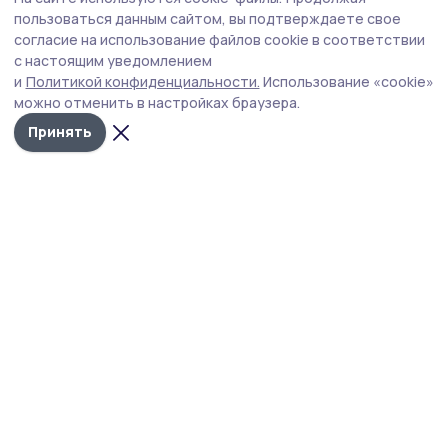
Стали известны итоги экзаменационной
пользоваться данным сайтом, вы подтверждаете свое
кампании в Тамбовской области
согласие на использование файлов cookie в соответствии
с настоящим уведомлением
На оперативном совещании 3 августа глава Тамбовской
и
Политикой конфиденциальности.
Использование «cookie»
области Евгений Первышов вместе с профильными
можно отменить в настройках браузера.
ведомствами подвёл итоги прошедшей
экзаменационной кампании.
Принять