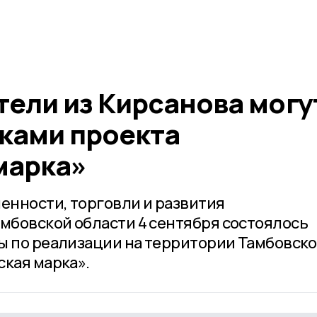
ели из Кирсанова могу
иками проекта
марка»
нности, торговли и развития
бовской области 4 сентября состоялось
ы по реализации на территории Тамбовск
ская марка».