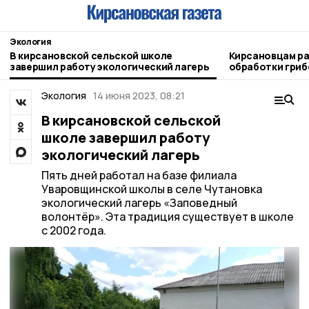
Экология
В кирсановской сельской школе
Кирсановцам ра
завершил работу экологический лагерь
обработки гриб
Экология
14 июня 2023, 08:21
В кирсановской сельской
школе завершил работу
экологический лагерь
Пять дней работал на базе филиала
Уваровщинской школы в селе Чутановка
экологический лагерь «Заповедный
волонтёр». Эта традиция существует в школе
с 2002 года.