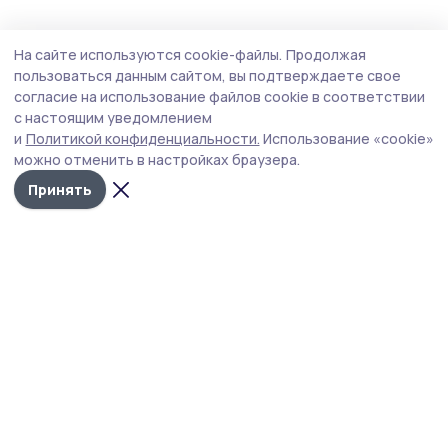
Экология
30 июля , 09:03
На сайте используются cookie-файлы.
Продолжая
Проект «Детский агропарк» реализуется в
пользоваться данным сайтом, вы подтверждаете свое
Кирсановском округе
согласие на использование файлов cookie в соответствии
с настоящим уведомлением
В рамках региональной инновационной площадки
и
Политикой конфиденциальности.
Использование «cookie»
«Пространство роста» на базе детского сада в
можно отменить в настройках браузера.
Кирсановском округе успешно реализуется проект
«Детский агропарк».
Принять