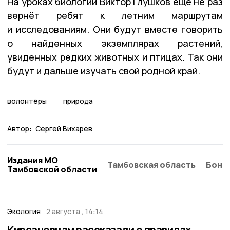
На уроках биологии Виктор Глушков ещё не раз
вернёт ребят к летним маршрутам
и исследованиям. Они будут вместе говорить
о найденных экземплярах растений,
увиденных редких животных и птицах. Так они
будут и дальше изучать свой родной край.
волонтёры
природа
Автор:
Сергей Вихарев
Издания МО
Тамбовская область
Бонд
Тамбовской области
Экология
2 августа , 14:14
Кирсановцам рассказали о правилах