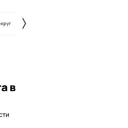
округ
Жердевский округ
Знаменский округ
а в
сти