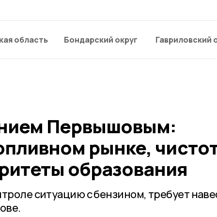
кая область
Бондарский округ
Гавриловский 
ением Первышовым:
опливном рынке, чистот
оритеты образования
нтроле ситуацию с бензином, требует наве
ове.