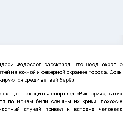
ндрей Федосеев рассказал, что неоднократно
тей на южной и северной окраине города. Совы
кируются среди ветвей берёз.
аш», где находится спортзал «Виктория», таких
отя по ночам были слышны их крики, похожие
частный случай привёл к встрече человека