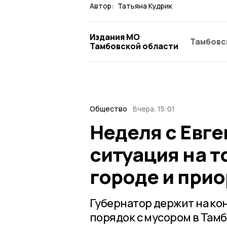
Автор:
Татьяна Кудрик
Издания МО
Тамбовс
Тамбовской области
Общество
Вчера, 15:01
Неделя с Евг
ситуация на т
городе и при
Губернатор держит на ко
порядок с мусором в Тамб