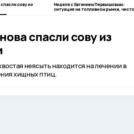
спасли сову из
Неделя с Евгением Первышовым:
ситуация на топливном рынке, чисто
городе и приоритеты образования
ова спасли сову из
и
хвостая неясыть находится на лечении в
ения хищных птиц.