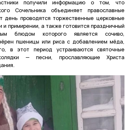
астники получили информацию о том, что
кого Сочельника объединяет православные
от день проводятся торжественные церковные
и и примирении, а также готовится праздничный
ным блюдом которого является сочиво,
зёрен пшеницы или риса с добавлением мёда,
го, в этот период устраиваются святочные
колядки — песни, прославляющие Христа
дания.