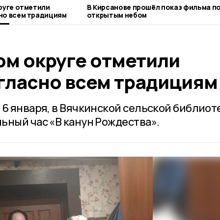
руге отметили
В Кирсанове прошёл показ фильма п
но всем традициям
открытым небом
ом округе отметили
гласно всем традициям
 6 января, в Вячкинской сельской библиот
ьный час «В канун Рождества».