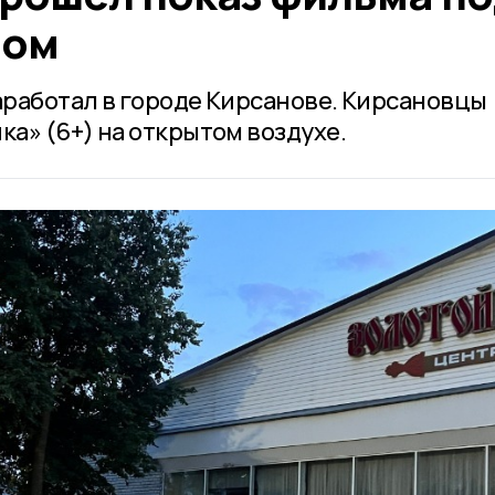
бом
работал в городе Кирсанове. Кирсановцы
а» (6+) на открытом воздухе.