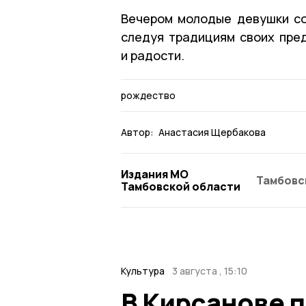
Вечером молодые девушки со
следуя традициям своих пре
и радости.
рождество
Автор:
Анастасия Щербакова
Издания МО
Тамбовс
Тамбовской области
Культура
3 августа , 15:10
В Кирсанове 