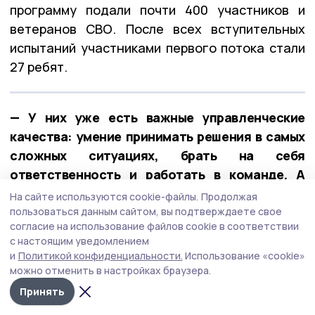
программу подали почти 400 участников и
ветеранов СВО. После всех вступительных
испытаний участниками первого потока стали
27 ребят.
— У них уже есть важные управленческие
качества: умение принимать решения в самых
сложных ситуациях, брать на себя
ответственность и работать в команде. А
обучение в рамках «Героев Тамбовщины» дало
На сайте используются cookie-файлы.
Продолжая
новые знания, навыки и умения, — отметил
пользоваться данным сайтом, вы подтверждаете свое
согласие на использование файлов cookie в соответствии
Евгений Первышов.
с настоящим уведомлением
и
Политикой конфиденциальности.
Использование «cookie»
можно отменить в настройках браузера.
Принять