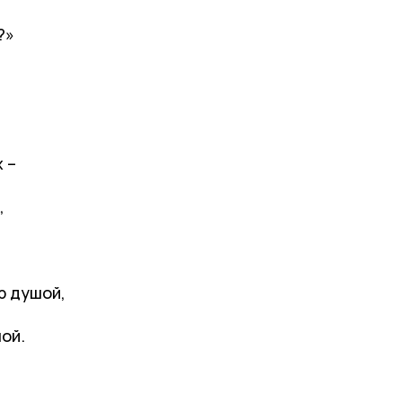
?»
 –
,
р душой,
ой.