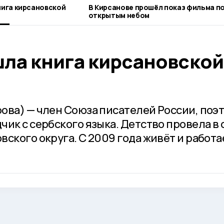
нига кирсановской
В Кирсанове прошёл показ фильма п
открытым небом
шла книга кирсановской
ова) — член Союза писателей России, поэт
ик с сербского языка. Детство провела в 
ского округа. С 2009 года живёт и работа