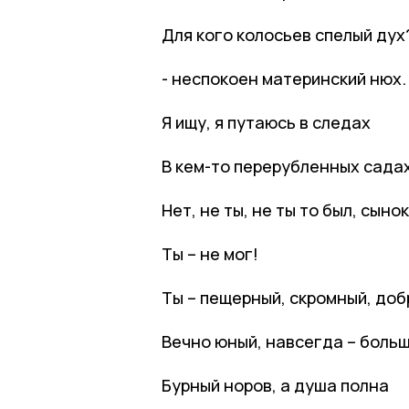
Для кого колосьев спелый дух
- неспокоен материнский нюх.
Я ищу, я путаюсь в следах
В кем-то перерубленных садах
Нет, не ты, не ты то был, сынок
Ты – не мог!
Ты – пещерный, скромный, доб
Вечно юный, навсегда – больш
Бурный норов, а душа полна