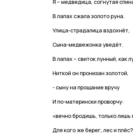
Я – медведица, согнутая спин
В лапах сжала золото руна.
Улица-страдалица вздохнёт,
Сына-медвежонка уведёт.
В лапах – свиток лунный, как л
Ниткой он пронизан золотой,
- сыну на прощание вручу
И по-матерински проворчу:
«вечно бродишь, только лишь 
Для кого же берег, лес и плёс?