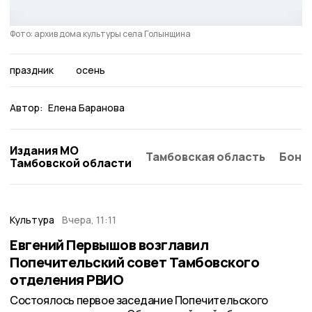
Фото: архив дома культуры села Голынщина
праздник
осень
Автор:
Елена Баранова
Издания МО
Тамбовская область
Бонд
Тамбовской области
Культура
Вчера, 11:11
Евгений Первышов возглавил
Попечительский совет Тамбовского
отделения РВИО
Состоялось первое заседание Попечительского