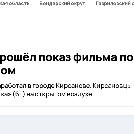
кая область
Бондарский округ
Гавриловский 
прошёл показ фильма п
бом
работал в городе Кирсанове. Кирсановцы
а» (6+) на открытом воздухе.