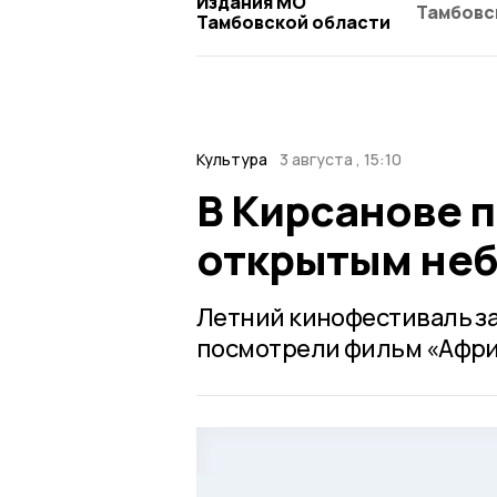
Издания МО
Тамбовс
Тамбовской области
Культура
3 августа , 15:10
В Кирсанове 
открытым не
Летний кинофестиваль за
посмотрели фильм «Африк