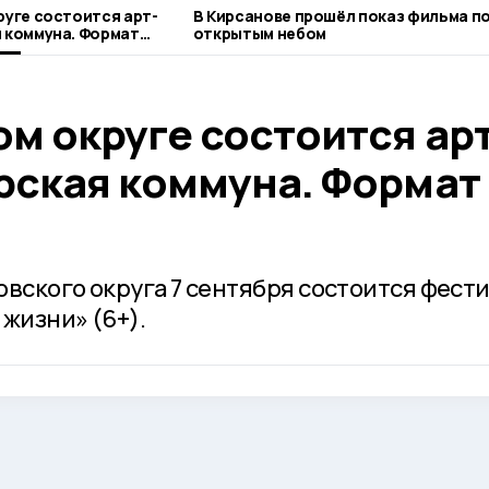
руге состоится арт-
В Кирсанове прошёл показ фильма п
 коммуна. Формат
открытым небом
м округе состоится арт
рская коммуна. Формат
овского округа 7 сентября состоится фест
жизни» (6+).