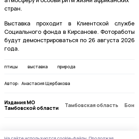
атмосферу и особый ритм жизни африканских
стран.
Выставка проходит в Клиентской службе
Социального фонда в Кирсанове. Фотоработы
будут демонстрироваться по 26 августа 2026
года.
птицы
выставка
природа
Автор:
Анастасия Щербакова
Издания МО
Тамбовская область
Бонд
Тамбовской области
На сайте используются cookie-файлы.
Продолжая