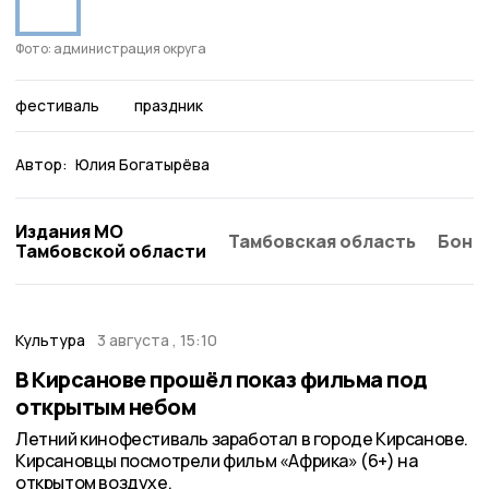
Фото: администрация округа
фестиваль
праздник
Автор:
Юлия Богатырёва
Издания МО
Тамбовская область
Бонд
Тамбовской области
Культура
3 августа , 15:10
В Кирсанове прошёл показ фильма под
открытым небом
Летний кинофестиваль заработал в городе Кирсанове.
Кирсановцы посмотрели фильм «Африка» (6+) на
открытом воздухе.