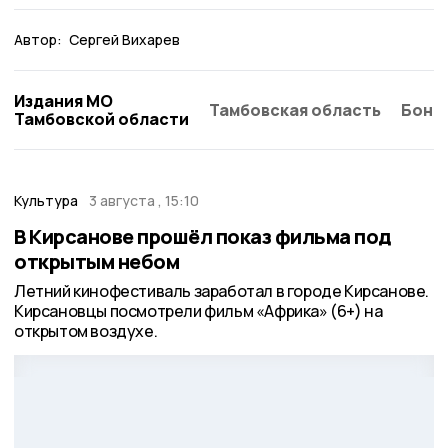
Автор:
Сергей Вихарев
Издания МО
Тамбовская область
Бонд
Тамбовской области
Культура
3 августа , 15:10
В Кирсанове прошёл показ фильма под
открытым небом
Летний кинофестиваль заработал в городе Кирсанове.
Кирсановцы посмотрели фильм «Африка» (6+) на
открытом воздухе.