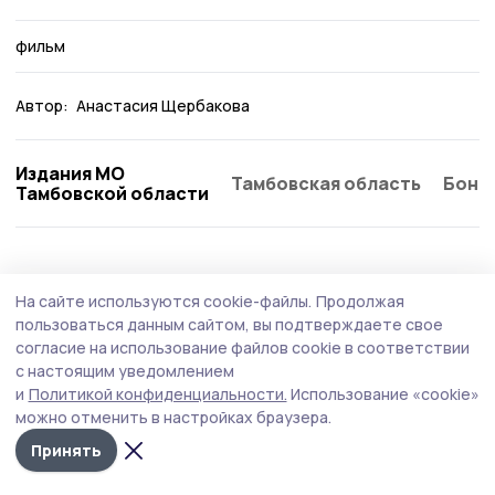
фильм
Автор:
Анастасия Щербакова
Издания МО
Тамбовская область
Бонд
Тамбовской области
Культура
29 июля , 16:06
На сайте используются cookie-файлы.
Продолжая
Фотовыставка птиц и природы Африки
пользоваться данным сайтом, вы подтверждаете свое
открылась в Кирсанове
согласие на использование файлов cookie в соответствии
с настоящим уведомлением
В Клиентской службе Социального фонда Кирсанова
и
Политикой конфиденциальности.
Использование «cookie»
открылась фотовыставка (12+), представляющая собой
можно отменить в настройках браузера.
уникальную возможность для жителей и гостей города
ознакомиться с работами известного фотографа
Принять
Максима Тугучева.