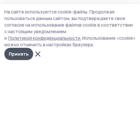
Культура
29 июля , 16:06
На сайте используются cookie-файлы.
Продолжая
Фотовыставка птиц и природы Африки
пользоваться данным сайтом, вы подтверждаете свое
открылась в Кирсанове
согласие на использование файлов cookie в соответствии
с настоящим уведомлением
В Клиентской службе Социального фонда Кирсанова
и
Политикой конфиденциальности.
Использование «cookie»
открылась фотовыставка (12+), представляющая собой
можно отменить в настройках браузера.
уникальную возможность для жителей и гостей города
ознакомиться с работами известного фотографа
Принять
Максима Тугучева.