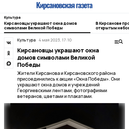
Культура
Кирсановцы украшают окна домов
В Кирсанове пр
символами Великой Победы
открытым небо
Культура
4 мая 2023, 17:10
Кирсановцы украшают окна
домов символами Великой
Победы
Жители Кирсанова и Кирсановского района
присоединились к акции «Окна Победы». Они
украшают окна домов и учреждений
Георгиевскими лентами, фотографиями
ветеранов, цветами и плакатами.