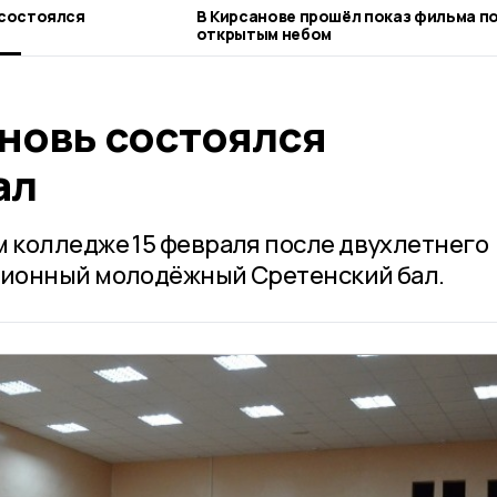
 состоялся
В Кирсанове прошёл показ фильма п
открытым небом
вновь состоялся
ал
 колледже 15 февраля после двухлетнего
ионный молодёжный Сретенский бал.