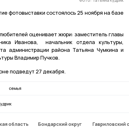
Фото: Татьяна Кудрик
тие фотовыставки состоялось 25 ноября на базе
любителей оценивает жюри: заместитель главы
ника Иванова, начальник отдела культуры,
рта администрации района Татьяна Чумкина и
ьтуры Владимир Пучков.
йоне подведут 27 декабря.
семья
Кудрик
кая область
Бондарский округ
Гавриловский 