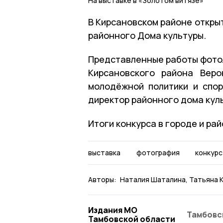
На выставке в «Золотом витязе»
В Кирсановском районе откры
районного Дома культуры.
Представленные работы фото
Кирсановского района Веро
молодёжной политики и спо
директор районного дома кул
Итоги конкурса в городе и ра
выставка
фотография
конкурс
Авторы:
Наталия Шаталина
Татьяна 
Издания МО
Тамбовс
Тамбовской области