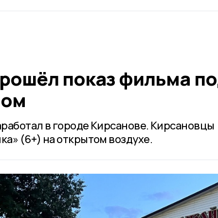
прошёл показ фильма п
бом
работал в городе Кирсанове. Кирсановцы
а» (6+) на открытом воздухе.