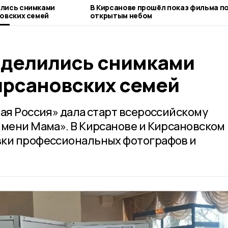
лись снимками
В Кирсанове прошёл показ фильма п
овских семей
открытым небом
делились снимками
ирсановских семей
ная Россия» дала старт всероссийскому
имени Мама». В Кирсанове и Кирсановском
вки профессиональных фотографов и