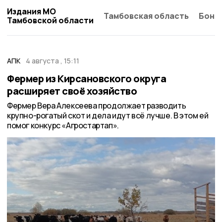
Издания МО
Тамбовская область
Бонд
Тамбовской области
АПК
4 августа , 15:11
Фермер из Кирсановского округа
расширяет своё хозяйство
Фермер Вера Алексеева продолжает разводить
крупно-рогатый скот и дела идут всё лучше. В этом ей
помог конкурс «Агростартап».