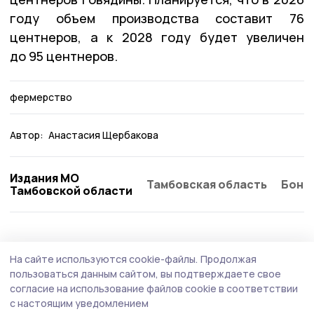
году объем производства составит 76
центнеров, а к 2028 году будет увеличен
до 95 центнеров.
фермерство
Автор:
Анастасия Щербакова
Издания МО
Тамбовская область
Бонд
Тамбовской области
АПК
29 июля , 15:20
На сайте используются cookie-файлы.
Продолжая
Перспективы развития туризма обсудили
пользоваться данным сайтом, вы подтверждаете свое
во время поездки главы региона в
согласие на использование файлов cookie в соответствии
с настоящим уведомлением
Кирсановский округ