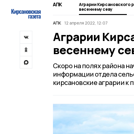
АПК
Аграрии Кирсановского р
весеннему севу
АПК
12 апреля 2022, 12:07
Аграрии Кирс
весеннему се
Скоро на полях района н
информации отдела сельс
кирсановские аграрии к 