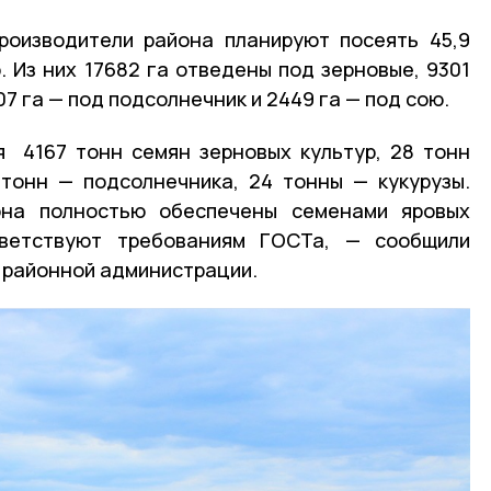
роизводители района планируют посеять 45,9
. Из них 17682 га отведены под зерновые, 9301
07 га — под подсолнечник и 2449 га — под сою.
я 4167 тонн семян зерновых культур, 28 тонн
тонн — подсолнечника, 24 тонны — кукурузы.
она полностью обеспечены семенами яровых
тветствуют требованиям ГОСТа, — сообщили
а районной администрации.