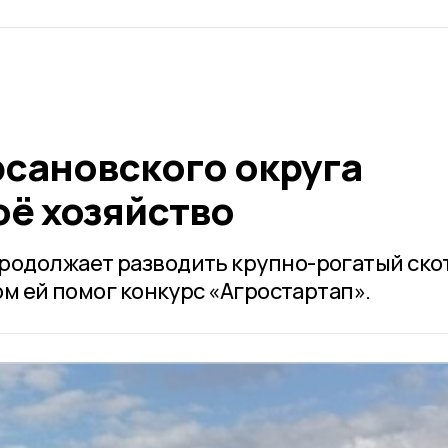
рсановского округа
оё хозяйство
родолжает разводить крупно-рогатый скот
том ей помог конкурс «Агростартап».