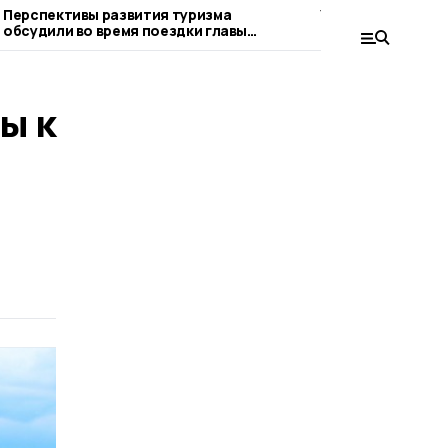
Перспективы развития туризма
Уборочную начал
обсудили во время поездки главы
Кирсановского о
региона в Кирсановский округ
ы к