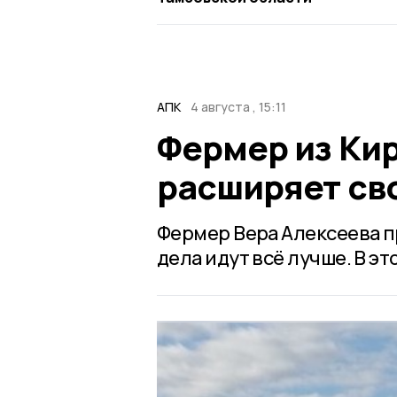
АПК
4 августа , 15:11
Фермер из Ки
расширяет св
Фермер Вера Алексеева п
дела идут всё лучше. В э