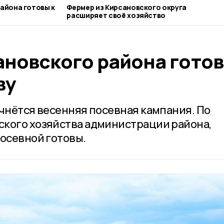
айона готовы к
Фермер из Кирсановского округа
расширяет своё хозяйство
ановского района готов
ву
ачнётся весенняя посевная кампания. По
кого хозяйства администрации района,
посевной готовы.