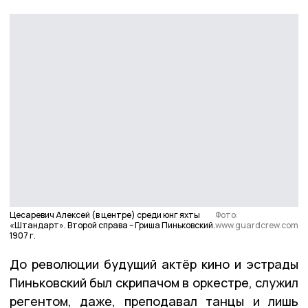
Цесаревич Алексей (в центре) среди юнг яхты
Фото:
«Штандарт». Второй справа – Гриша Пиньковский.
www.guardcrew.com
1907 г.
До революции будущий актёр кино и эстрады
Пиньковский был скрипачом в оркестре, служил
регентом, даже, преподавал танцы и лишь