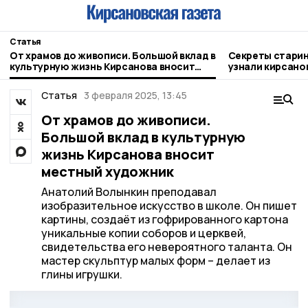
Статья
От храмов до живописи. Большой вклад в
Секреты старин
культурную жизнь Кирсанова вносит
узнали кирсано
местный художник
Статья
3 февраля 2025, 13:45
От храмов до живописи.
Большой вклад в культурную
жизнь Кирсанова вносит
местный художник
Анатолий Волынкин преподавал
изобразительное искусство в школе. Он пишет
картины, создаёт из гофрированного картона
уникальные копии соборов и церквей,
свидетельства его невероятного таланта. Он
мастер скульптур малых форм – делает из
глины игрушки.