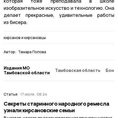
которая тоже преподавала в школе
изобразительное искусство и технологию. Она
делает прекрасные, удивительные работы
из бисера.
кирсанов и кирсановцы
Автор:
Тамара Попова
Издания МО
Тамбовская область
Бонд
Тамбовской области
Статья
17 июля , 08:24
Секреты старинного народного ремесла
узнали кирсановские семьи
В мастер-классе по соломоплетению приняли участие